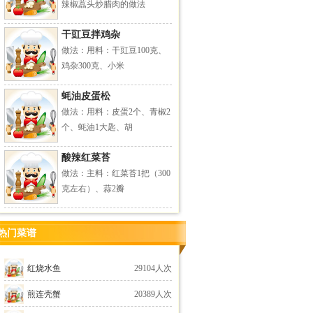
辣椒藠头炒腊肉的做法
干豇豆拌鸡杂
做法：用料：干豇豆100克、
鸡杂300克、小米
蚝油皮蛋松
做法：用料：皮蛋2个、青椒2
个、蚝油1大匙、胡
酸辣红菜苔
做法：主料：红菜苔1把（300
克左右）、蒜2瓣
热门菜谱
红烧水鱼
29104人次
煎连壳蟹
20389人次