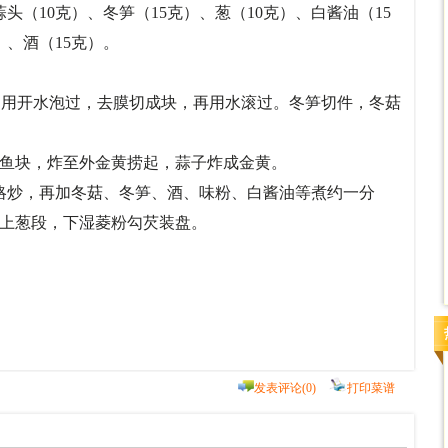
蒜头（10克）、冬笋（15克）、葱（10克）、白酱油（15
）、酒（15克）。
脏，用开水泡过，去膜切成块，再用水滚过。冬笋切件，冬菇
入水鱼块，炸至外金黄捞起，蒜子炸成金黄。
略炒，再加冬菇、冬笋、酒、味粉、白酱油等煮约一分
上葱段，下湿菱粉勾芡装盘。
发表评论(0)
打印菜谱