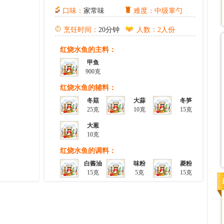
口味：
家常味
难度：中级掌勺
烹饪时间：
20分钟
人数：2人份
红烧水鱼的主料：
甲鱼
900克
红烧水鱼的辅料：
冬菇
大蒜
冬笋
25克
10克
15克
大葱
10克
红烧水鱼的调料：
白酱油
味粉
菱粉
15克
5克
15克
白酒
15克