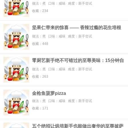
披萨
做法：煮 口味：咸味 难度：新手尝试
收藏：234
坚果仁带来的惊喜 —— 香辣过瘾的花生培根
芝心披萨
做法：煮 口味：咸味 难度：新手尝试
收藏：448
零厨艺新手绝不可错过的至尊美味：15分钟自
制蛋黄起酥披萨
做法：煮 口味：咸味 难度：新手尝试
收藏：263
金枪鱼菠萝pizza
做法：煮 口味：咸味 难度：新手尝试
收藏：171
五个绝招让烘培新手也能做出奢华的至尊披萨