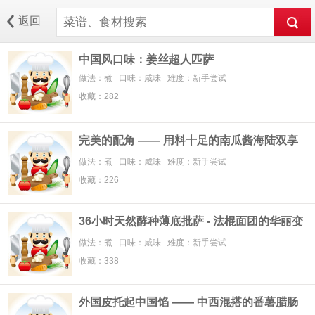
返回
中国风口味：姜丝超人匹萨
做法：煮 口味：咸味 难度：新手尝试
收藏：282
完美的配角 —— 用料十足的南瓜酱海陆双享
披萨
做法：煮 口味：咸味 难度：新手尝试
收藏：226
36小时天然酵种薄底批萨 - 法棍面团的华丽变
身
做法：煮 口味：咸味 难度：新手尝试
收藏：338
外国皮托起中国馅 —— 中西混搭的番薯腊肠