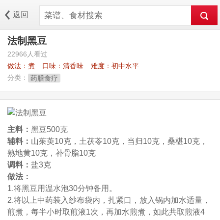
返回
法制黑豆
22966人看过
做法：
煮
口味：
清香味
难度：
初中水平
分类：
药膳食疗
主料：
黑豆500克
辅料：
山茱萸10克，土茯苓10克，当归10克，桑椹10克，
熟地黄10克，补骨脂10克
调料：
盐3克
做法：
1.将黑豆用温水泡30分钟备用。
2.将以上中药装入纱布袋内，扎紧口，放入锅内加水适量，
煎煮，每半小时取煎液1次，再加水煎煮，如此共取煎液4