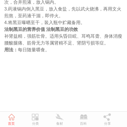
次，合并煎液，放入锅内。
3.药液锅内倒入黑豆，放入食盐，先以武火烧沸，再用文火
煎熬，至药液干涸，即停火。
4.将黑豆曝晒至干，装入瓶中贮藏备用。
法制黑豆的营养价值 法制黑豆的功效
补肾益精，强筋壮骨。适用头昏目眩、耳鸣耳聋、身体消瘦
腰酸腿痛、筋骨无力等属肾精不足、肾阴亏损等症。
用法：
每日随量嚼食。
首页
分类
食材
百科
分享