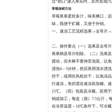
过“创口”渗入果实内，反而造成污
草莓保鲜方法
草莓浆果柔软多汁，味美爽口，适
味，既便于贮藏，又便于外
一、速冻工艺流程选果→去萼片→
二、操作要点（一）选果及去萼片
将果柄及萼片削除。（二）洗果及
搅动，但木棒不要伸至池底，以免将
浸泡4－5分钟，然后再用清水漂
控干，或用吹风机吹干，以免冻品
行速冻，有的需在速冻前加糖。速
15℃。（四）包装及冷藏。若用于
销或加工，每盒（袋）7.5公斤
在冷库温度－18℃条件下，可冷