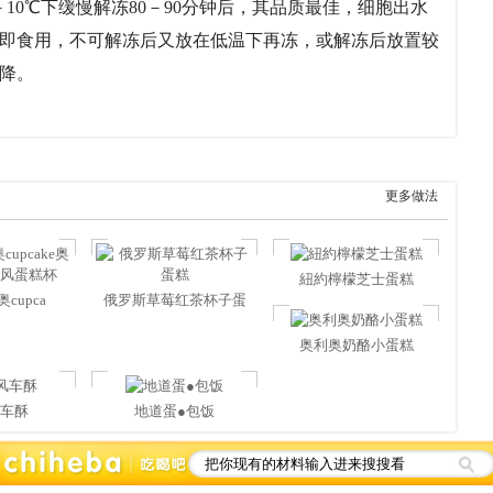
10℃下缓慢解冻80－90分钟后，其品质最佳，细胞出水
即食用，不可解冻后又放在低温下再冻，或解冻后放置较
质下降。
更多做法
紐約檸檬芝士蛋糕
cupca
俄罗斯草莓红茶杯子蛋
奥利奥奶酪小蛋糕
车酥
地道蛋●包饭