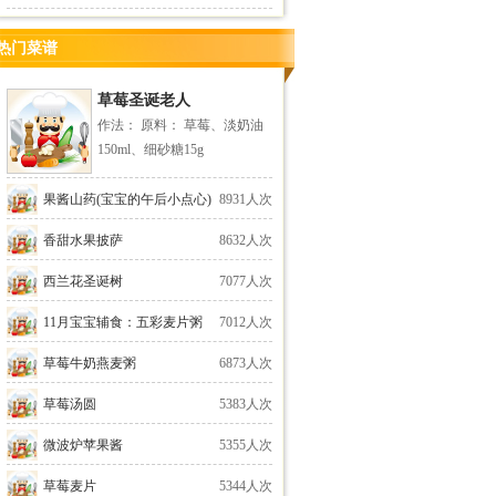
热门菜谱
草莓圣诞老人
作法： 原料： 草莓、淡奶油
150ml、细砂糖15g
果酱山药(宝宝的午后小点心)
8931人次
香甜水果披萨
8632人次
西兰花圣诞树
7077人次
11月宝宝辅食：五彩麦片粥
7012人次
草莓牛奶燕麦粥
6873人次
草莓汤圆
5383人次
微波炉苹果酱
5355人次
草莓麦片
5344人次