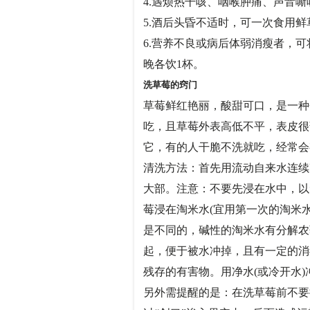
4.遇烦热干咳、咽喉肿痛、声
5.酒后头昏不适时，可一次食用
6.营养不良或病后体弱消瘦者，
晚各饮1杯。
洗草莓的窍门
草莓鲜红艳丽，酸甜可口，是一种
吃，且草莓外表高低不平，表皮很
它，有的人干脆不洗就吃，经常
清洗方法：首先用流动自来水连续
大部。注意：不要先浸在水中，以
莓浸在淘米水(宜用第一次的淘米水
是不同的，碱性的淘米水有分解农
起，便于被水冲掉，且有一定的消
残存的有害物。用净水(或冷开
另外需提醒的是：在洗草莓前不要