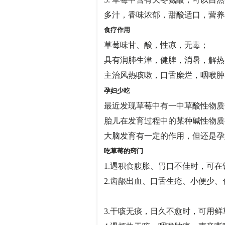
多汁，香味浓郁，甜酸适口，营养
食疗作用
草莓味甘、酸，性凉，无毒
具有润肺生津，健脾，消暑，
主治风热咳嗽，口舌糜烂，咽喉肿
孕妇少吃
最近发现草莓中有一中草酸性物质
胎儿在发育过程中的某种碱性物质
大脑发育有一定的作用，但还是
吃草莓的窍门
1.遇积食腹胀、胃口不佳时，可
2.齿龈出血、口舌生疮、小便少、
3.干咳无痰，日久不愈时，可用