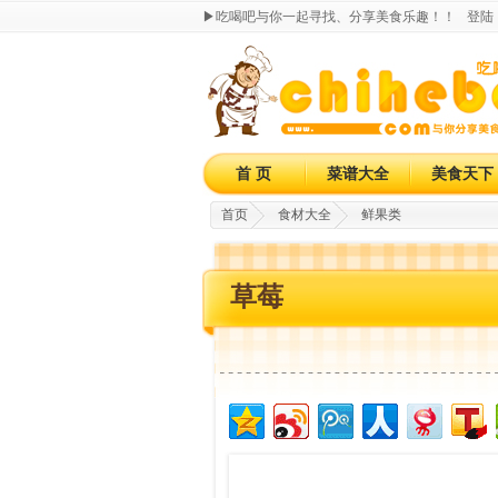
▶吃喝吧与你一起寻找、分享美食乐趣！！
登陆
首 页
菜谱大全
美食天下
首页
食材大全
鲜果类
草莓