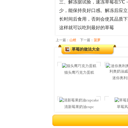
三、解冻据试验，速冻草莓在5℃－
少，能保持良好口感。解冻后应立
长时间后食用，否则会使其品
这样就可以吃到最好的草莓
上一篇：
山楂
下一篇：
菠萝
草莓的做法大全
猫头鹰巧克力蛋糕
迷你奥利奥
清新莓果奶油cupc
草莓风