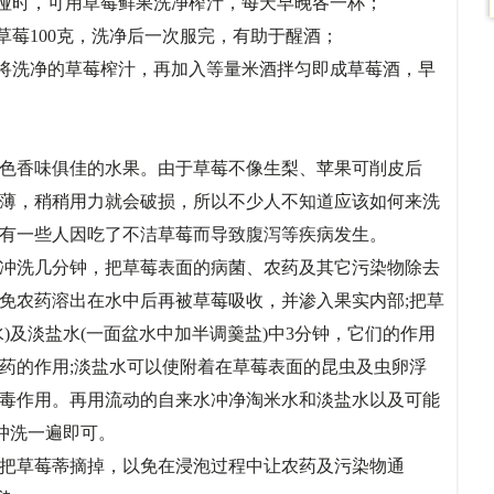
音嘶哑时，可用草莓鲜果洗净榨汁，每天早晚各一杯；
鲜草莓100克，洗净后一次服完，有助于醒酒；
可将洗净的草莓榨汁，再加入等量米酒拌匀即成草莓酒，早
色香味俱佳的水果。由于草莓不像生梨、苹果可削皮后
薄，稍稍用力就会破损，所以不少人不知道应该如何来洗
会有一些人因吃了不洁草莓而导致腹泻等疾病发生。
冲洗几分钟，把草莓表面的病菌、农药及其它污染物除去
免农药溶出在水中后再被草莓吸收，并渗入果实内部;把草
)及淡盐水(一面盆水中加半调羹盐)中3分钟，它们的作用
药的作用;淡盐水可以使附着在草莓表面的昆虫及虫卵浮
毒作用。再用流动的自来水冲净淘米水和淡盐水以及可能
水)冲洗一遍即可。
把草莓蒂摘掉，以免在浸泡过程中让农药及污染物通