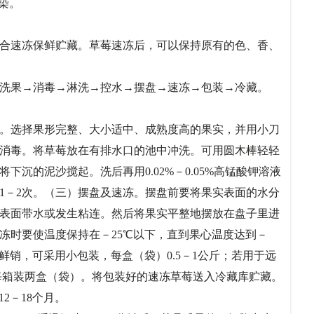
染。
合速冻保鲜贮藏。草莓速冻后，可以保持原有的色、香、
销。
洗果→消毒→淋洗→控水→摆盘→速冻→包装→冷藏。
。选择果形完整、大小适中、成熟度高的果实，并用小刀
消毒。将草莓放在有排水口的池中冲洗。可用圆木棒轻轻
下沉的泥沙搅起。洗后再用0.02%－0.05%高锰酸钾溶液
洗1－2次。（三）摆盘及速冻。摆盘前要将果实表面的水分
表面带水或发生粘连。然后将果实平整地摆放在盘子里进
冻时要使温度保持在－25℃以下，直到果心温度达到－
鲜销，可采用小包装，每盒（袋）0.5－1公斤；若用于远
，每箱装两盒（袋）。将包装好的速冻草莓送入冷藏库贮藏。
藏12－18个月。